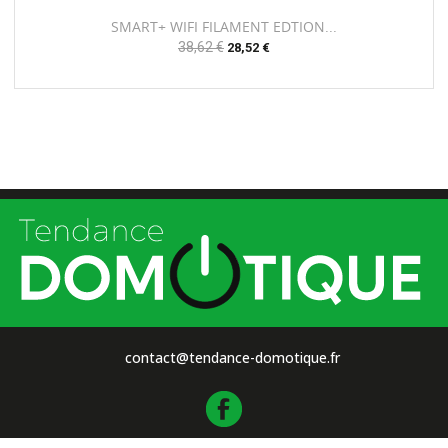
SMART+ WIFI FILAMENT EDTION...
Prix
38,62 €
Prix
28,52 €
habituel
contact@tendance-domotique.fr