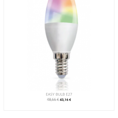
EASY BULB E27
Prix
48,66 €
Prix
43,16 €
habituel