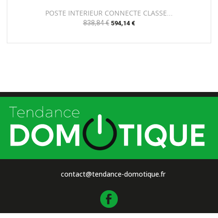
POSTE INTERIEUR CONNECTE CLASSE...
Prix
838,84 €
Prix
594,14 €
habituel
contact@tendance-domotique.fr