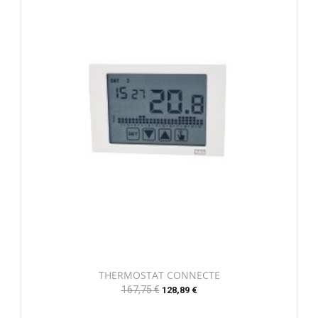
THERMOSTAT CONNECTE
Prix
167,75 €
Prix
128,89 €
habituel