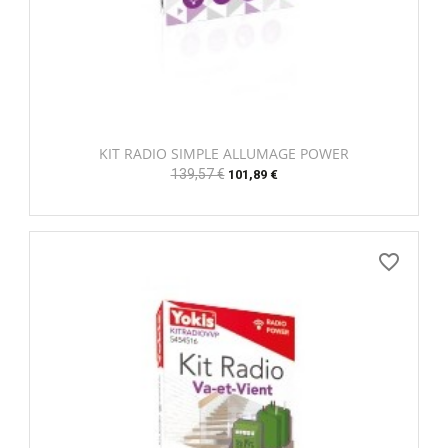
KIT RADIO SIMPLE ALLUMAGE POWER
Prix
139,57 €
Prix
101,89 €
habituel
favorite_border