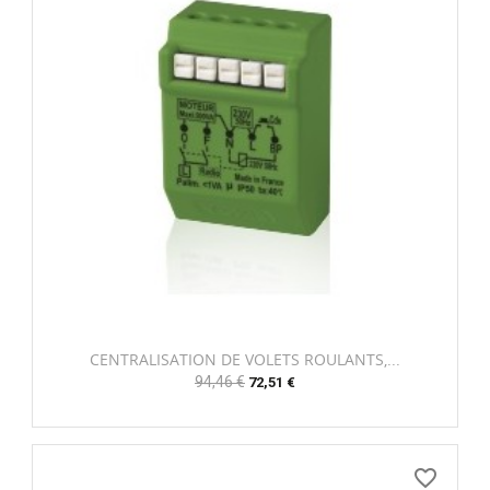
CENTRALISATION DE VOLETS ROULANTS,...
Prix
94,46 €
Prix
72,51 €
habituel
favorite_border