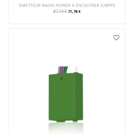
EMETTEUR RADIO POWER A ENCASTRER E2BPPX
Prix
87,19 €
Prix
71,78 €
habituel
favorite_border