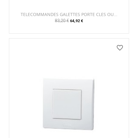
TELECOMMANDES GALETTES PORTE CLES OU...
Prix
83,20 €
Prix
64,92 €
habituel
favorite_border