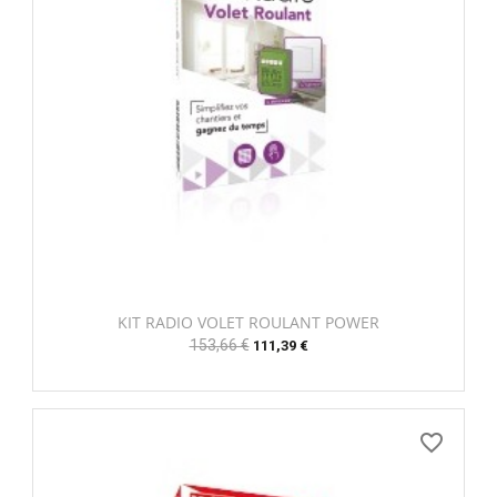
KIT RADIO VOLET ROULANT POWER
Prix
153,66 €
Prix
111,39 €
habituel
favorite_border