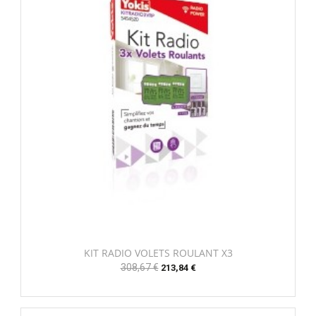
KIT RADIO VOLETS ROULANT X3
Prix
308,67 €
Prix
213,84 €
habituel