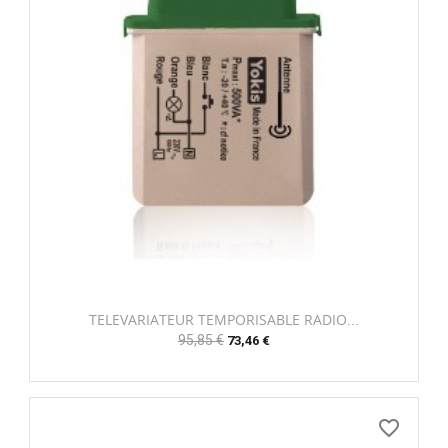
TELEVARIATEUR TEMPORISABLE RADIO...
Prix
95,85 €
Prix
73,46 €
habituel
favorite_border