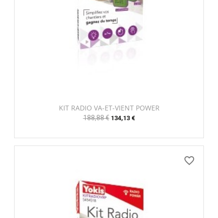
KIT RADIO VA-ET-VIENT POWER
Prix
188,88 €
Prix
134,13 €
habituel
favorite_border