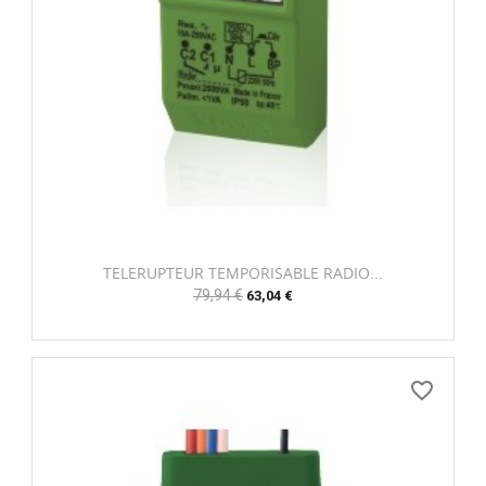
TELERUPTEUR TEMPORISABLE RADIO...
Prix
79,94 €
Prix
63,04 €
habituel
favorite_border