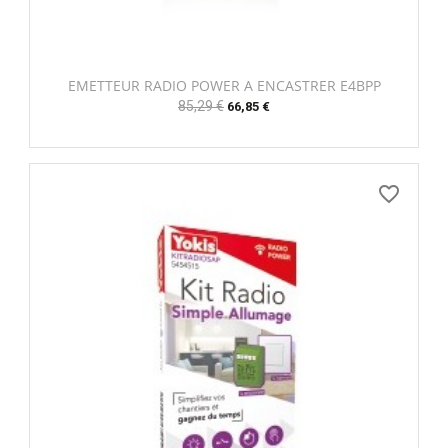
EMETTEUR RADIO POWER A ENCASTRER E4BPP
Prix
85,29 €
Prix
66,85 €
habituel
favorite_border