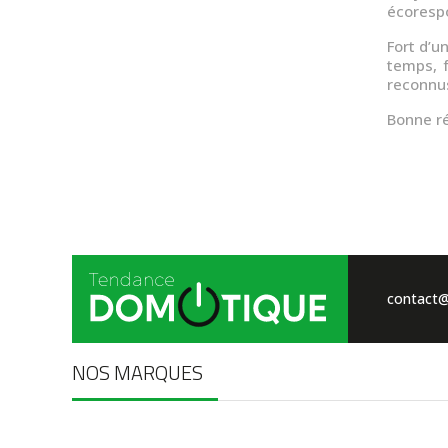
écorespo
Fort d’u
temps, f
reconnu
Bonne ré
contact@
NOS MARQUES