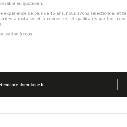
nsable au quotidien.
ne expérience de plus de 15 ans, nous avons sélectionné, et te
aciles à installer et à connecter, et qualitatifs par leur con
s.
alisation à tous.
tendance-domotique.fr