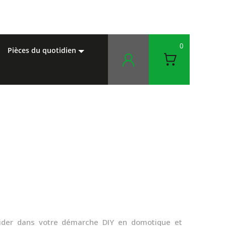
0
pièces du quotidien
aider dans votre démarche DIY en domotique et