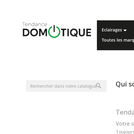
eclairages
toutes les ma
Qui 

Tend
Votre 
Toujour