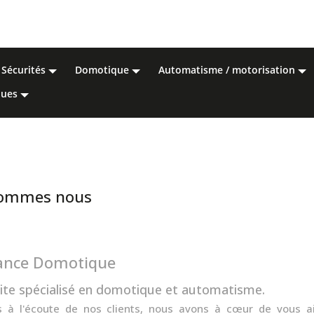
sécurités
domotique
automatisme / motorisation
rques
sommes nous
ance Domotique
site spécialisé en domotique et automatisme.
s à l'écoute de nos clients, nous avons à cœur de vous 