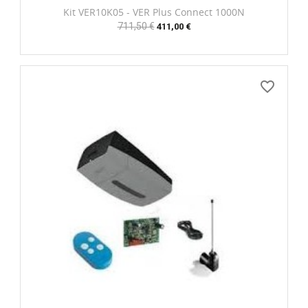
Kit VER10K05 - VER Plus Connect 1000N
Prix
711,50 €
Prix
411,00 €
habituel
favorite_border