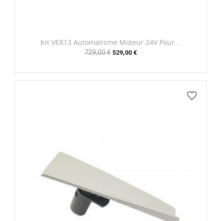
Kit VER13 Automatisme Moteur 24V Pour...
Prix
729,00 €
Prix
529,00 €
habituel
favorite_border