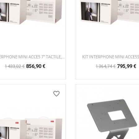
ERPHONE MINI ACCES 7" TACTILE,...
KIT INTERPHONE MINI ACCESS 4
Prix
Prix
Prix
Prix
856,90 €
795,99 €
1 433,02 €
1 364,74 €
habituel
habituel
favorite_border