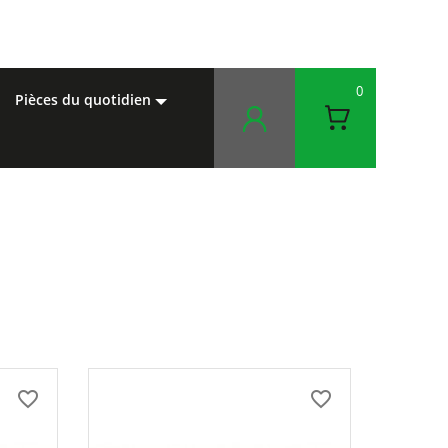
0
pièces du quotidien
favorite_border
favorite_border