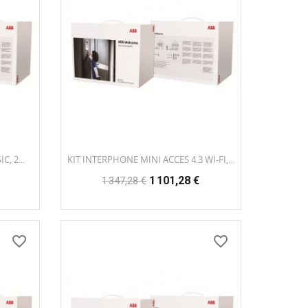
, 2...
KIT INTERPHONE MINI ACCES 4.3 WI-FI,...
Prix
Prix
1 101,28 €
1 347,28 €
habituel
favorite_border
favorite_border