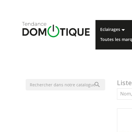
eclairages
toutes les ma
List

Nom,