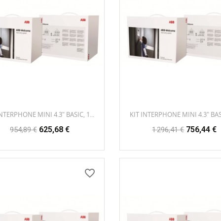
INTERPHONE MINI 4.3" BASIC, 1...
KIT INTERPHONE MINI 4.3" BASIC
Prix
Prix
Prix
Prix
625,68 €
756,44 €
954,89 €
1 296,41 €
habituel
habituel
favorite_border