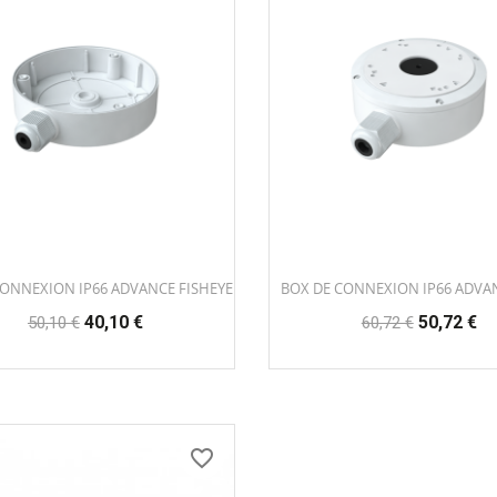
CONNEXION IP66 ADVANCE FISHEYE
BOX DE CONNEXION IP66 ADVA
Prix
Prix
Prix
Prix
40,10 €
50,72 €
50,10 €
60,72 €
habituel
habituel
favorite_border