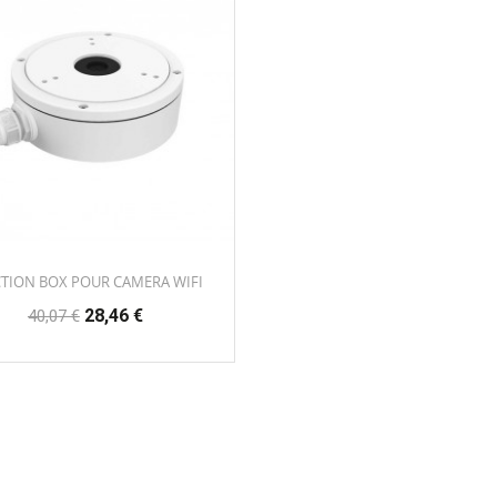
CTION BOX POUR CAMERA WIFI
Prix
Prix
28,46 €
40,07 €
habituel