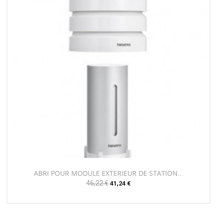
ABRI POUR MODULE EXTERIEUR DE STATION...
Prix
46,22 €
Prix
41,24 €
habituel