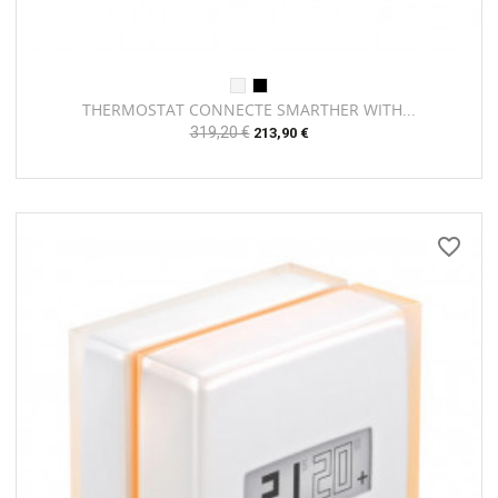
THERMOSTAT CONNECTE SMARTHER WITH...
Prix
319,20 €
Prix
213,90 €
habituel
favorite_border