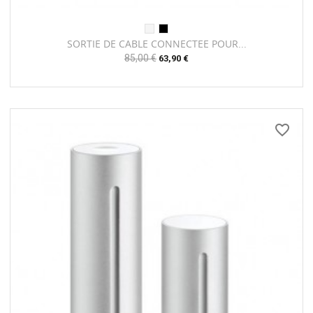
SORTIE DE CABLE CONNECTEE POUR...
Prix
85,00 €
Prix
63,90 €
habituel
favorite_border