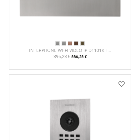
INTERPHONE WI-FI VIDEO IP D1101KH...
Prix
896,28 €
Prix
886,28 €
habituel
favorite_border