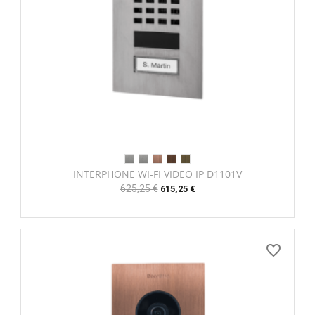
INTERPHONE WI-FI VIDEO IP D1101V
Prix
625,25 €
Prix
615,25 €
habituel
favorite_border