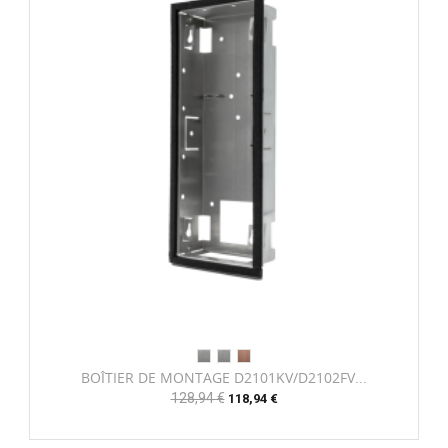
BOÎTIER DE MONTAGE D2101KV/D2102FV...
Prix
128,94 €
Prix
118,94 €
habituel