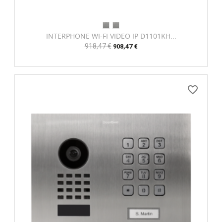
INTERPHONE WI-FI VIDEO IP D1101KH...
Prix
918,47 €
Prix
908,47 €
habituel
favorite_border