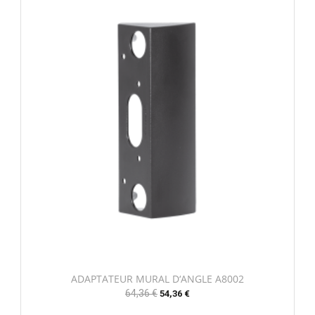
ADAPTATEUR MURAL D‘ANGLE A8002
Prix
64,36 €
Prix
54,36 €
habituel