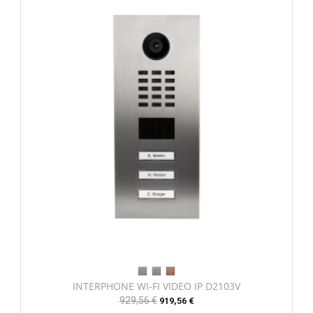
INTERPHONE WI-FI VIDEO IP D2103V
Prix
929,56 €
Prix
919,56 €