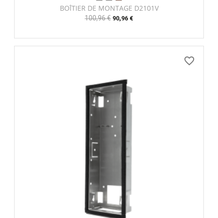
BOÎTIER DE MONTAGE D2101V
Prix
100,96 €
Prix
90,96 €
habituel
favorite_border