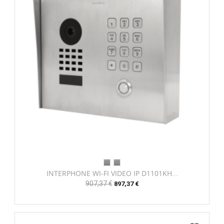
INTERPHONE WI-FI VIDEO IP D1101KH...
Prix
907,37 €
Prix
897,37 €
habituel