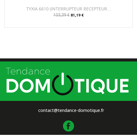
TYXIA 6610 (INTERRUPTEUR RECEPTEUR...
Prix
103,39 €
Prix
81,19 €
habituel
contact@tendance-domotique.fr