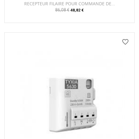
RECEPTEUR FILAIRE POUR COMMANDE DE...
Prix
86,08 €
Prix
48,82 €
habituel
favorite_border