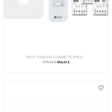
PACK TYXIA 642 CONNECTE (PACK...
Prix
649,56 €
Prix
454,62 €
habituel
favorite_border