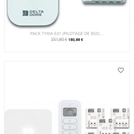
PACK TYXIA 631 (PILOTAGE DE BSO,...
Prix
251,80 €
Prix
180,88 €
habituel
favorite_border