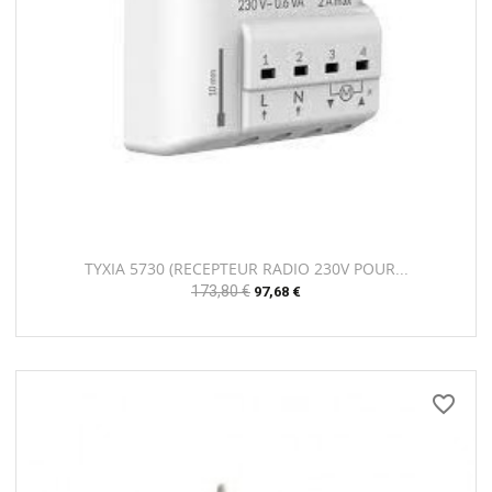
TYXIA 5730 (RECEPTEUR RADIO 230V POUR...
Prix
173,80 €
Prix
97,68 €
habituel
favorite_border