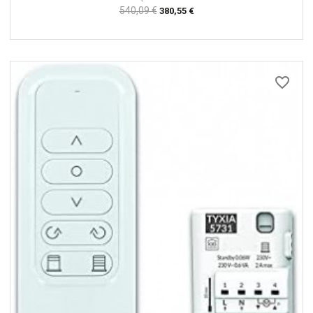
Prix
540,09 €
Prix
380,55 €
habituel
favorite_border