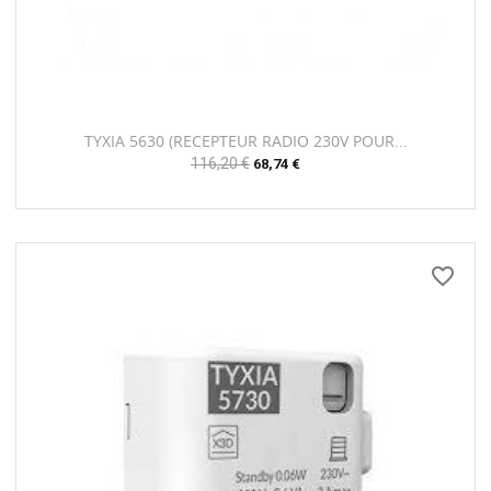
TYXIA 5630 (RECEPTEUR RADIO 230V POUR...
Prix
116,20 €
Prix
68,74 €
habituel
favorite_border