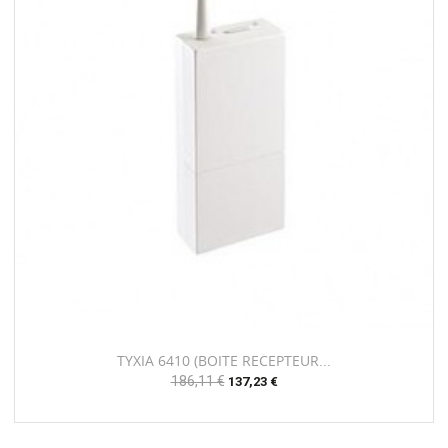
TYXIA 6410 (BOITE RECEPTEUR...
Prix
186,11 €
Prix
137,23 €
habituel