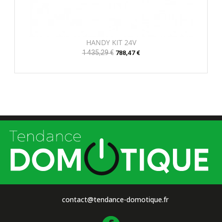
HANDY KIT 24V
Prix
1 435,29 €
Prix
788,47 €
habituel
contact@tendance-domotique.fr