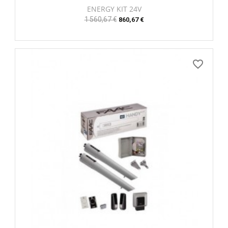
ENERGY KIT 24V
Prix
1 560,67 €
Prix
860,67 €
habituel
favorite_border