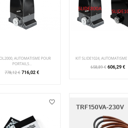
 OL2000, AUTOMATISME POUR
KIT SLIDE1024, AUTOMATISME 
PORTAILS...
Prix
Prix
606,29 €
658,89 €
Prix
Prix
habituel
716,02 €
778,12 €
habituel
favorite_border