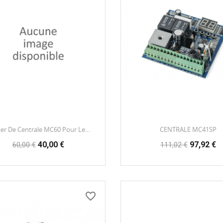
ier De Centrale MC60 Pour Le...
CENTRALE MC41SP
Prix
Prix
Prix
Prix
40,00 €
97,92 €
60,00 €
111,02 €
habituel
habituel
favorite_border